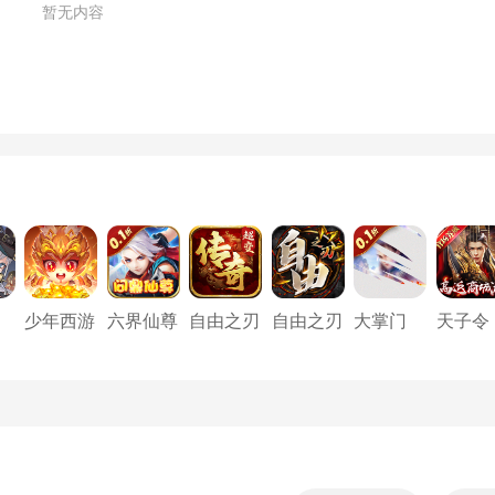
暂无内容
少年西游
六界仙尊
自由之刃
自由之刃
大掌门
天子令
航
记（新）
（0.1折
之烈火传
2（0.1超
（高返
登录送时
奇
级折扣满
城版）
装）
福利）