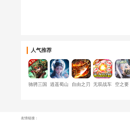
人气推荐
驰骋三国
逍遥蜀山
自由之刃
无双战车
空之要
（0.1
Ⅱ
（0.1
塞：启
折）
折）
友情链接：