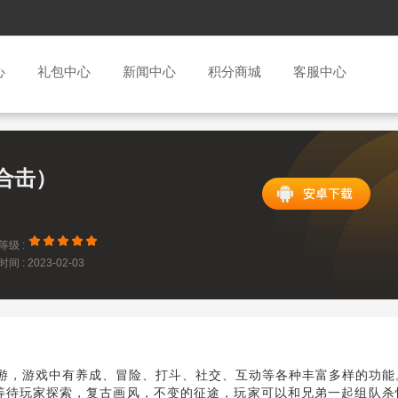
心
礼包中心
新闻中心
积分商城
客服中心
合击）
等级 :
间 : 2023-02-03
5:15
手游，游戏中有养成、冒险、打斗、社交、互动等各种丰富多样的功能
等待玩家探索，复古画风，不变的征途，玩家可以和兄弟一起组队杀