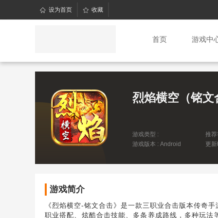
设为首页
收藏
首页
游戏中
烈焰横空（铭文
游戏类型 :
推荐
游戏版本 : Android
更新时
16:3
游戏简介
《烈焰横空-铭文合击》是一款三职业合击版本传奇
职业搭配、炫酷合击技能、多条养成路线，多种玩法