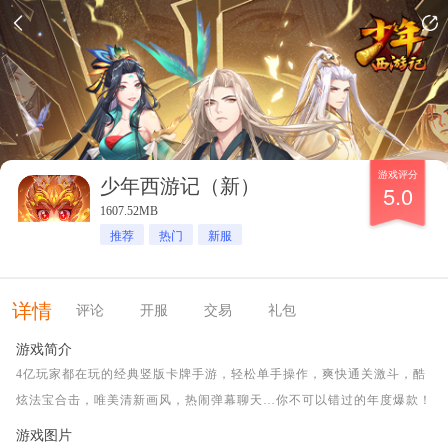
游戏评分
少年西游记（新）
5.0
1607.52MB
推荐
热门
新服
详情
评论
开服
交易
礼包
游戏简介
4亿玩家都在玩的经典竖版卡牌手游，轻松单手操作，爽快通关激斗，酷
炫法宝合击，唯美清新画风，热闹弹幕聊天…你不可以错过的年度爆款！
游戏图片