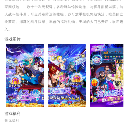
家园领地……数十个次元裂缝，各种玩法惊险刺激。与怪斗酣畅淋漓，与
人战斗智斗勇，可点兵布阵运筹帷幄，亦可放手挂机悠哉快活，唯美的立
绘萝莉、澎湃的战斗快感、丰盈的福利礼物，王城的大门已开启，欢迎进
入。
游戏图片
游戏福利
暂无福利