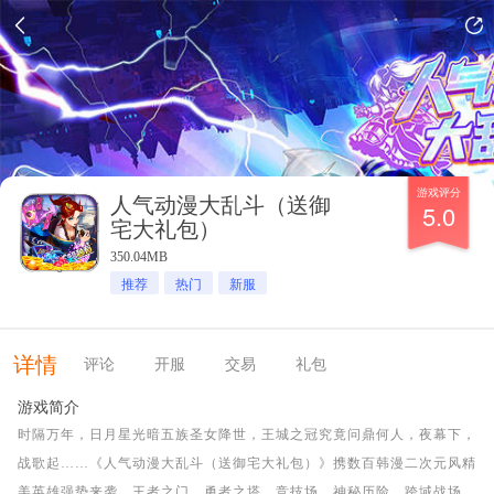
游戏评分
人气动漫大乱斗（送御
5.0
宅大礼包）
350.04MB
推荐
热门
新服
详情
评论
开服
交易
礼包
游戏简介
时隔万年，日月星光暗五族圣女降世，王城之冠究竟问鼎何人，夜幕下，
战歌起……《人气动漫大乱斗（送御宅大礼包）》携数百韩漫二次元风精
美英雄强势来袭，王者之门、勇者之塔、竞技场、神秘历险、跨域战场、