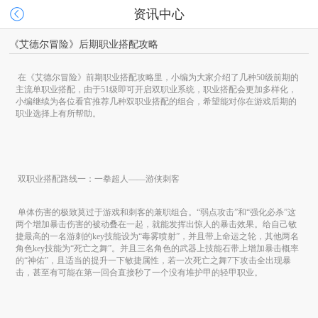
资讯中心
《艾德尔冒险》后期职业搭配攻略
 在《艾德尔冒险》前期职业搭配攻略里，小编为大家介绍了几种
50
级前期的
主流单职业搭配，由于
51
级即可开启双职业系统，职业搭配会更加多样化，
小编继续为各位看官推荐几种双职业搭配的组合，希望能对你在游戏后期的
职业选择上有所帮助。
 双职业搭配路线一：一拳超人
——
游侠刺客

 单体伤害的极致莫过于游戏和刺客的兼职组合。“弱点攻击”和“强化必杀”这
两个增加暴击伤害的被动叠在一起，就能发挥出惊人的暴击效果。给自己敏
捷最高的一名游刺的
key
技能设为“毒雾喷射”，并且带上命运之轮，其他两名
角色
key
技能为“死亡之舞”。并且三名角色的武器上技能石带上增加暴击概率
的“神佑”，且适当的提升一下敏捷属性，若一次死亡之舞
7
下攻击全出现暴
击，甚至有可能在第一回合直接秒了一个没有堆护甲的轻甲职业。
