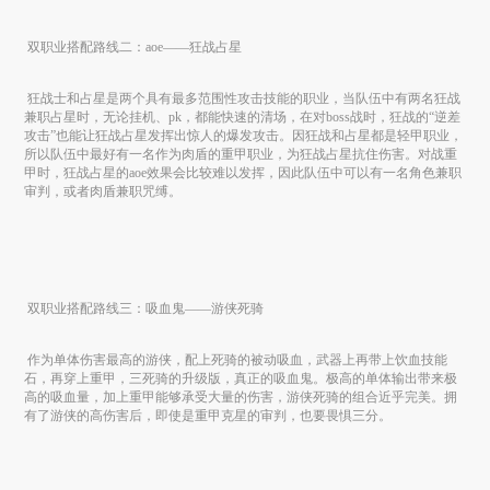
 双职业搭配路线二：
aoe——
狂战占星

 狂战士和占星是两个具有最多范围性攻击技能的职业，当队伍中有两名狂战
兼职占星时，无论挂机、
pk
，都能快速的清场，在对
boss
战时，狂战的“逆差
攻击”也能让狂战占星发挥出惊人的爆发攻击。因狂战和占星都是轻甲职业，
所以队伍中最好有一名作为肉盾的重甲职业，为狂战占星抗住伤害。对战重
甲时，狂战占星的
aoe
效果会比较难以发挥，因此队伍中可以有一名角色兼职
审判，或者肉盾兼职咒缚。

 双职业搭配路线三：吸血鬼
——
游侠死骑

 作为单体伤害最高的游侠，配上死骑的被动吸血，武器上再带上饮血技能
石，再穿上重甲，三死骑的升级版，真正的吸血鬼。极高的单体输出带来极
高的吸血量，加上重甲能够承受大量的伤害，游侠死骑的组合近乎完美。拥
有了游侠的高伤害后，即使是重甲克星的审判，也要畏惧三分。
